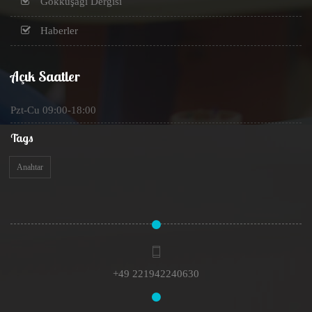
Gökkuşağı Dergisi
Haberler
Açık Saatler
Pzt-Cu 09:00-18:00
Tags
Anahtar
+49 221942240630