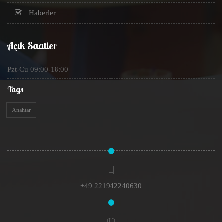
Haberler
Açık Saatler
Pzt-Cu 09:00-18:00
Tags
Anahtar
+49 221942240630