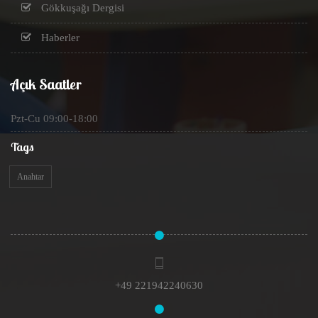
Gökkuşağı Dergisi
Haberler
Açık Saatler
Pzt-Cu 09:00-18:00
Tags
Anahtar
+49 221942240630