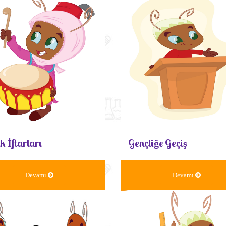
k İftarları
Gençliğe Geçiş
Devamı
Devamı