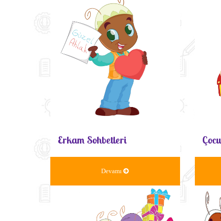
Erkam Sohbetleri
Çocu
Devamı