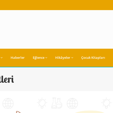
Haberler
Eğlence
Hikâyeler
Çocuk Kitapları
leri