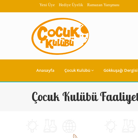
Yeni Üye
Hediye Üyelik
Ramazan Yarışması
Anasayfa
Çocuk Kulübü
Gökkuşağı Dergisi
Çocuk Kulübü Faaliyet