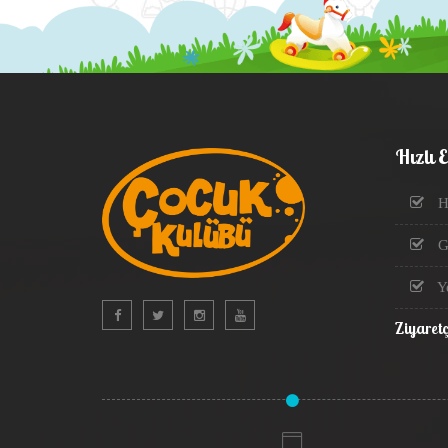
Hızlı 
H
Gö
Y
Ziyaretç