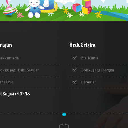
Erişim
Hızlı Erişim
akkımızda
Biz Kimiz
kkuşağı Eski Sayılar
Gökkuşağı Dergisi
eni Üye
Haberler
i Sayısı : 40248