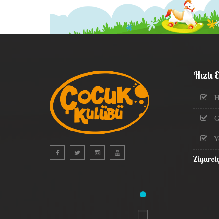
Hızlı 
H
Gö
Y
Ziyaretç