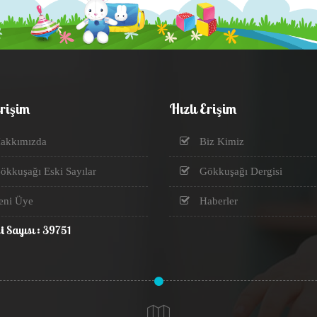
Erişim
Hızlı Erişim
akkımızda
Biz Kimiz
kkuşağı Eski Sayılar
Gökkuşağı Dergisi
eni Üye
Haberler
i Sayısı : 39751