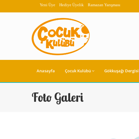
Yeni Üye
Hediye Üyelik
Ramazan Yarışması
Anasayfa
Çocuk Kulübü
Gökkuşağı Dergisi
Foto Galeri